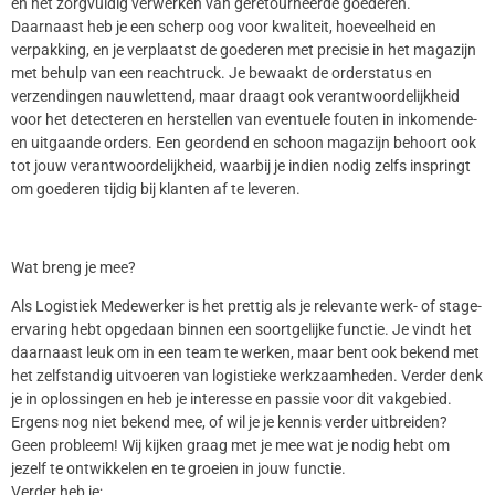
en het zorgvuldig verwerken van geretourneerde goederen.
Daarnaast heb je een scherp oog voor kwaliteit, hoeveelheid en
verpakking, en je verplaatst de goederen met precisie in het magazijn
met behulp van een reachtruck. Je bewaakt de orderstatus en
verzendingen nauwlettend, maar draagt ook verantwoordelijkheid
voor het detecteren en herstellen van eventuele fouten in inkomende-
en uitgaande orders. Een geordend en schoon magazijn behoort ook
tot jouw verantwoordelijkheid, waarbij je indien nodig zelfs inspringt
om goederen tijdig bij klanten af te leveren.
Wat breng je mee?
Als Logistiek Medewerker is het prettig als je relevante werk- of stage-
ervaring hebt opgedaan binnen een soortgelijke functie. Je vindt het
daarnaast leuk om in een team te werken, maar bent ook bekend met
het zelfstandig uitvoeren van logistieke werkzaamheden. Verder denk
je in oplossingen en heb je interesse en passie voor dit vakgebied.
Ergens nog niet bekend mee, of wil je je kennis verder uitbreiden?
Geen probleem! Wij kijken graag met je mee wat je nodig hebt om
jezelf te ontwikkelen en te groeien in jouw functie.
Verder heb je;