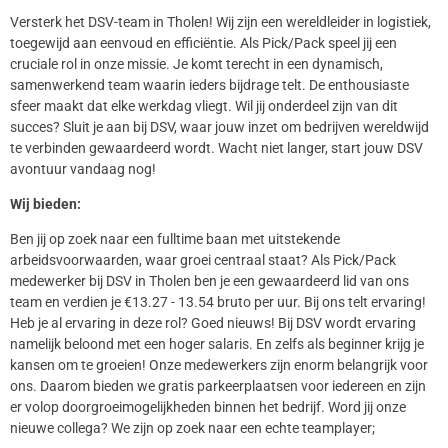
Versterk het DSV-team in Tholen! Wij zijn een wereldleider in logistiek,
toegewijd aan eenvoud en efficiëntie. Als Pick/Pack speel jij een
cruciale rol in onze missie. Je komt terecht in een dynamisch,
samenwerkend team waarin ieders bijdrage telt. De enthousiaste
sfeer maakt dat elke werkdag vliegt. Wil jij onderdeel zijn van dit
succes? Sluit je aan bij DSV, waar jouw inzet om bedrijven wereldwijd
te verbinden gewaardeerd wordt. Wacht niet langer, start jouw DSV
avontuur vandaag nog!
Wij bieden:
Ben jij op zoek naar een fulltime baan met uitstekende
arbeidsvoorwaarden, waar groei centraal staat? Als Pick/Pack
medewerker bij DSV in Tholen ben je een gewaardeerd lid van ons
team en verdien je €13.27 - 13.54 bruto per uur. Bij ons telt ervaring!
Heb je al ervaring in deze rol? Goed nieuws! Bij DSV wordt ervaring
namelijk beloond met een hoger salaris. En zelfs als beginner krijg je
kansen om te groeien! Onze medewerkers zijn enorm belangrijk voor
ons. Daarom bieden we gratis parkeerplaatsen voor iedereen en zijn
er volop doorgroeimogelijkheden binnen het bedrijf. Word jij onze
nieuwe collega? We zijn op zoek naar een echte teamplayer;