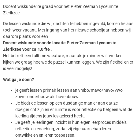
Docent wiskunde 2e graad voor het Pieter Zeeman Lyceum te
Zierikzee
De lessen wiskunde die wij dachten te hebben ingevuld, komen helaas
toch weer vacant. Met ingang van het nieuwe schooljaar hebben wij
daarom plaats voor een
Docent wiskunde voor de locatie Pieter Zeeman Lyceum te
Zierikzee voor ca.1,0 fte
.
Het betreft een fulltime vacature, maar als je minder wilt werken
kijken we graag hoe we de puzzel kunnen leggen. We zijn flexibel en er
is veel mogelijk!
Wat ga je doen?
je geeft lessen primair lessen aan vmbo/mavo/havo/vwo,
zowel onderbouw als bovenbouw.
Je biedt de lessen op een dusdanige manier aan dat ze
doelgericht zijn en er ruimte is voor reflectie op hetgeen wat de
leerling tijdens jouw les geleerd heeft.
Je geeft je leerlingen inzicht in hun eigen leerproces middels
reflectie en coaching, zodat zij eigenaarschap leren
ontwikkelen en leren toepassen.