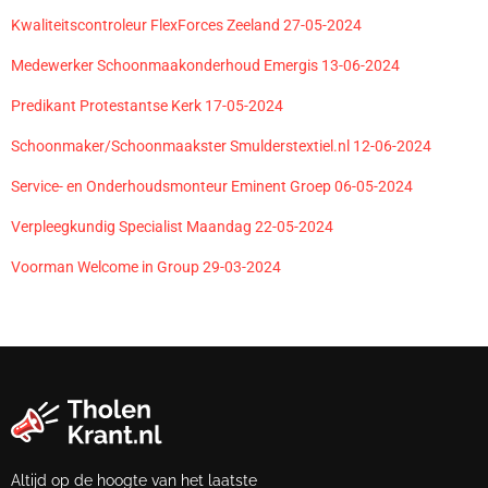
Kwaliteitscontroleur FlexForces Zeeland 27-05-2024
Medewerker Schoonmaakonderhoud Emergis 13-06-2024
Predikant Protestantse Kerk 17-05-2024
Schoonmaker/Schoonmaakster Smulderstextiel.nl 12-06-2024
Service- en Onderhoudsmonteur Eminent Groep 06-05-2024
Verpleegkundig Specialist Maandag 22-05-2024
Voorman Welcome in Group 29-03-2024
Altijd op de hoogte van het laatste