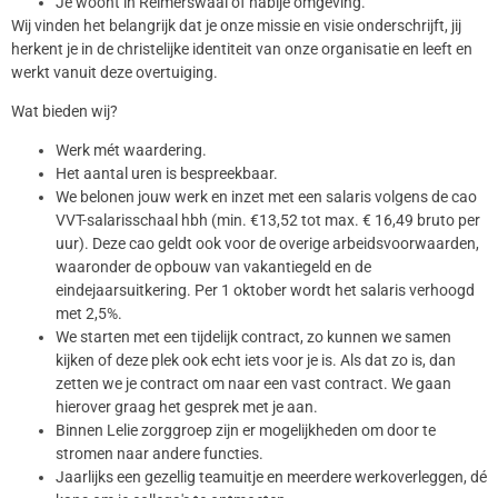
Je woont in Reimerswaal of nabije omgeving.
Wij vinden het belangrijk dat je onze missie en visie onderschrijft, jij
herkent je in de christelijke identiteit van onze organisatie en leeft en
werkt vanuit deze overtuiging.
Wat bieden wij?
Werk mét waardering.
Het aantal uren is bespreekbaar.
We belonen jouw werk en inzet met een salaris volgens de cao
VVT-salarisschaal hbh (min. €13,52 tot max. € 16,49 bruto per
uur). Deze cao geldt ook voor de overige arbeidsvoorwaarden,
waaronder de opbouw van vakantiegeld en de
eindejaarsuitkering. Per 1 oktober wordt het salaris verhoogd
met 2,5%.
We starten met een tijdelijk contract, zo kunnen we samen
kijken of deze plek ook echt iets voor je is. Als dat zo is, dan
zetten we je contract om naar een vast contract. We gaan
hierover graag het gesprek met je aan.
Binnen Lelie zorggroep zijn er mogelijkheden om door te
stromen naar andere functies.
Jaarlijks een gezellig teamuitje en meerdere werkoverleggen, dé