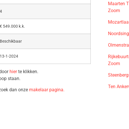
Maarten T
Zoom
4
Mozartlaa
€ 549.000 k.k.
Noordsing
Beschikbaar
Olmenstra
Rijkebuur
13-1-2024
Zoom
 door
hier
te klikken.
Steenberg
oop staan.
Ten Anker
ezoek dan onze
makelaar pagina.