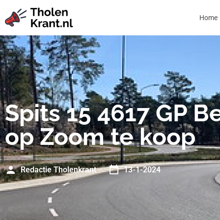
Home
Spits 15 4617 GP B
op Zoom te koop
Redactie Tholenkrant
13-1-2024