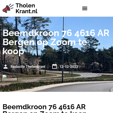
Beemdkroon 76 4616 AR
Bergen op Zoom te
koop
Redactie Tholenkrant
13-12-2023
Beemdkroon 76 4616 AR