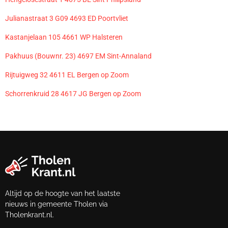
Julianastraat 3 G09 4693 ED Poortvliet
Kastanjelaan 105 4661 WP Halsteren
Pakhuus (Bouwnr. 23) 4697 EM Sint-Annaland
Rijtuigweg 32 4611 EL Bergen op Zoom
Schorrenkruid 28 4617 JG Bergen op Zoom
Altijd op de hoogte van het laatste
nieuws in gemeente Tholen via
Tholenkrant.nl.