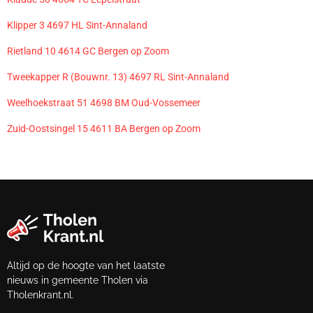
Klipper 3 4697 HL Sint-Annaland
Rietland 10 4614 GC Bergen op Zoom
Tweekapper R (Bouwnr. 13) 4697 RL Sint-Annaland
Weelhoekstraat 51 4698 BM Oud-Vossemeer
Zuid-Oostsingel 15 4611 BA Bergen op Zoom
Altijd op de hoogte van het laatste
nieuws in gemeente Tholen via
Tholenkrant.nl.