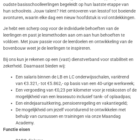
oudste basisschoolleerlingen begeleidt op hun laatste etappe van
hun schoolreis. Jouw talent? Het omtoveren van lesstof tot boeiende
avonturen, waarin elke dag een nieuw hoofdstuk is vol ontdekkingen.
Je hebt een scherp oog voor de individuele behoeften van de
leerlingen en past je lesmethoden aan om aan hun behoeften te
voldoen. Met jouw passie voor de leerdoelen en ontwikkeling van de
bovenbouw weet je de leerlingen te inspireren.
Bij ons kun je rekenen op een (vast) dienstverband voor stabiliteit en
zekerheid. Daarnaast bieden wij:
Een salaris binnen de LB en LC onderwijsschalen, variërend
van €3.321,- tot €5.862,- op basis van een 40-urige werkweek;
Een vergoeding van €0,23 per kilometer voor je reiskosten of de
mogelijkheid van een leaseauto inclusief tank- of oplaadpas;
Een eindejaarsuitkering, pensioenregeling en vakantiegeld;
De mogelijkheid om jezelf voortdurend te ontwikkelen met
behulp van cursussen en trainingen via onze Maandag
Academy.
Functie eisen