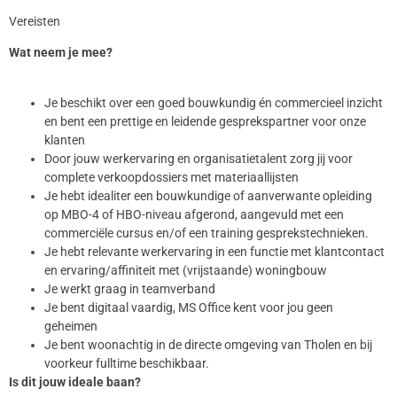
Vereisten
Wat neem je mee?
Je beschikt over een goed bouwkundig én commercieel inzicht
en bent een prettige en leidende gesprekspartner voor onze
klanten
Door jouw werkervaring en organisatietalent zorg jij voor
complete verkoopdossiers met materiaallijsten
Je hebt idealiter een bouwkundige of aanverwante opleiding
op MBO-4 of HBO-niveau afgerond, aangevuld met een
commerciële cursus en/of een training gesprekstechnieken.
Je hebt relevante werkervaring in een functie met klantcontact
en ervaring/affiniteit met (vrijstaande) woningbouw
Je werkt graag in teamverband
Je bent digitaal vaardig, MS Office kent voor jou geen
geheimen
Je bent woonachtig in de directe omgeving van Tholen en bij
voorkeur fulltime beschikbaar.
Is dit jouw ideale baan?