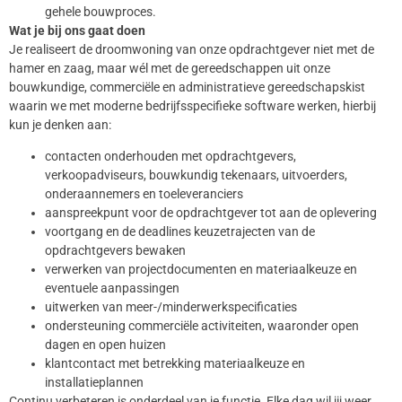
gehele bouwproces.
Wat je bij ons gaat doen
Je realiseert de droomwoning van onze opdrachtgever niet met de
hamer en zaag, maar wél met de gereedschappen uit onze
bouwkundige, commerciële en administratieve gereedschapskist
waarin we met moderne bedrijfsspecifieke software werken, hierbij
kun je denken aan:
contacten onderhouden met opdrachtgevers,
verkoopadviseurs, bouwkundig tekenaars, uitvoerders,
onderaannemers en toeleveranciers
aanspreekpunt voor de opdrachtgever tot aan de oplevering
voortgang en de deadlines keuzetrajecten van de
opdrachtgevers bewaken
verwerken van projectdocumenten en materiaalkeuze en
eventuele aanpassingen
uitwerken van meer-/minderwerkspecificaties
ondersteuning commerciële activiteiten, waaronder open
dagen en open huizen
klantcontact met betrekking materiaalkeuze en
installatieplannen
Continu verbeteren is onderdeel van je functie. Elke dag wil jij weer