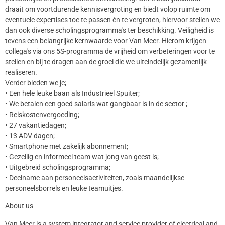
draait om voortdurende kennisvergroting en biedt volop ruimte om
eventuele expertises toe te passen én te vergroten, hiervoor stellen we
dan ook diverse scholingsprogramma's ter beschikking. Veiligheid is
tevens een belangrijke kernwaarde voor Van Meer. Hierom krijgen
collega's via ons 5S-programma de vrijheid om verbeteringen voor te
stellen en bij te dragen aan de groei die we uiteindelijk gezamenlijk
realiseren.
Verder bieden we je;
• Een hele leuke baan als Industrieel Spuiter;
• We betalen een goed salaris wat gangbaar is in de sector ;
• Reiskostenvergoeding;
• 27 vakantiedagen;
• 13 ADV dagen;
• Smartphone met zakelijk abonnement;
• Gezellig en informeel team wat jong van geest is;
• Uitgebreid scholingsprogramma;
• Deelname aan personeelsactiviteiten, zoals maandelijkse
personeelsborrels en leuke teamuitjes.
About us
Van Meer is a system integrator and service provider of electrical and