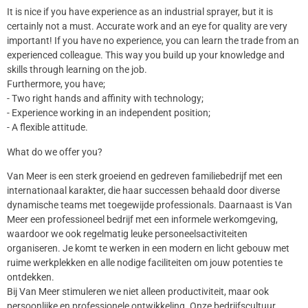
It is nice if you have experience as an industrial sprayer, but it is
certainly not a must. Accurate work and an eye for quality are very
important! If you have no experience, you can learn the trade from an
experienced colleague. This way you build up your knowledge and
skills through learning on the job.
Furthermore, you have;
- Two right hands and affinity with technology;
- Experience working in an independent position;
- A flexible attitude.
What do we offer you?
Van Meer is een sterk groeiend en gedreven familiebedrijf met een
internationaal karakter, die haar successen behaald door diverse
dynamische teams met toegewijde professionals. Daarnaast is Van
Meer een professioneel bedrijf met een informele werkomgeving,
waardoor we ook regelmatig leuke personeelsactiviteiten
organiseren. Je komt te werken in een modern en licht gebouw met
ruime werkplekken en alle nodige faciliteiten om jouw potenties te
ontdekken.
Bij Van Meer stimuleren we niet alleen productiviteit, maar ook
persoonlijke en professionele ontwikkeling. Onze bedrijfscultuur