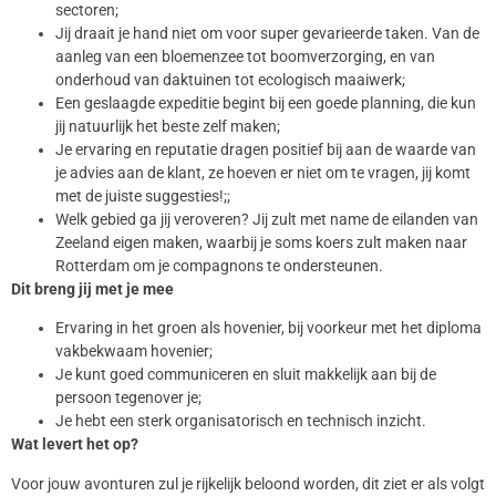
sectoren;
Jij draait je hand niet om voor super gevarieerde taken. Van de
aanleg van een bloemenzee tot boomverzorging, en van
onderhoud van daktuinen tot ecologisch maaiwerk;
Een geslaagde expeditie begint bij een goede planning, die kun
jij natuurlijk het beste zelf maken;
Je ervaring en reputatie dragen positief bij aan de waarde van
je advies aan de klant, ze hoeven er niet om te vragen, jij komt
met de juiste suggesties!;;
Welk gebied ga jij veroveren? Jij zult met name de eilanden van
Zeeland eigen maken, waarbij je soms koers zult maken naar
Rotterdam om je compagnons te ondersteunen.
Dit breng jij met je mee
Ervaring in het groen als hovenier, bij voorkeur met het diploma
vakbekwaam hovenier;
Je kunt goed communiceren en sluit makkelijk aan bij de
persoon tegenover je;
Je hebt een sterk organisatorisch en technisch inzicht.
Wat levert het op?
Voor jouw avonturen zul je rijkelijk beloond worden, dit ziet er als volgt