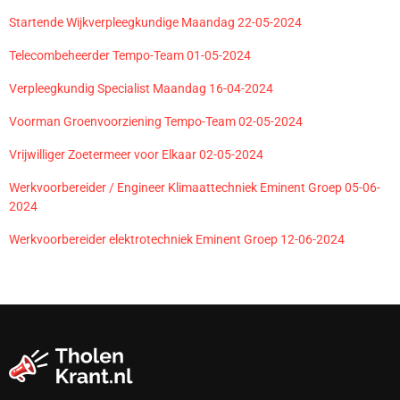
Startende Wijkverpleegkundige Maandag 22-05-2024
Telecombeheerder Tempo-Team 01-05-2024
Verpleegkundig Specialist Maandag 16-04-2024
Voorman Groenvoorziening Tempo-Team 02-05-2024
Vrijwilliger Zoetermeer voor Elkaar 02-05-2024
Werkvoorbereider / Engineer Klimaattechniek Eminent Groep 05-06-
2024
Werkvoorbereider elektrotechniek Eminent Groep 12-06-2024