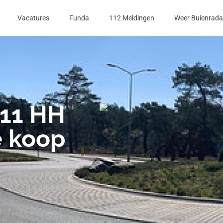
Vacatures
Funda
112 Meldingen
Weer Buienrada
611 HH
e koop