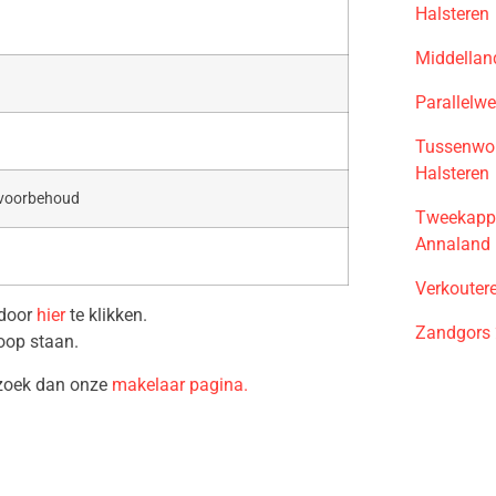
Halsteren
Middellan
Parallelw
Tussenwon
Halsteren
 voorbehoud
Tweekappe
Annaland
Verkouter
 door
hier
te klikken.
Zandgors 
oop staan.
ezoek dan onze
makelaar pagina.