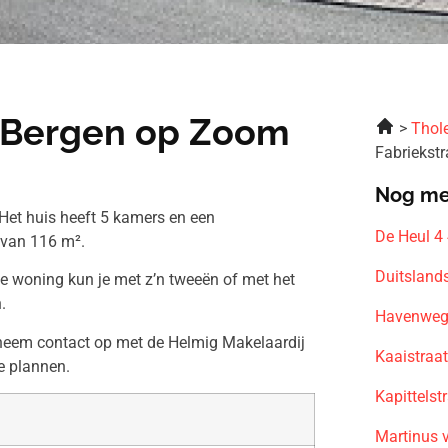
H Bergen op Zoom
Thol
Fabriekst
Nog me
Het huis heeft 5 kamers en een
De Heul 4
 van 116 m².
Duitsland
ze woning kun je met z’n tweeën of met het
.
Havenweg 
 neem contact op met de Helmig Makelaardij
Kaaistraa
te plannen.
Kapittels
Martinus 