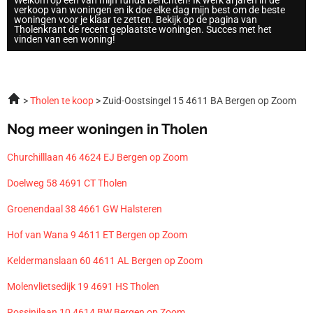
Welkom op een van mijn funda berichten! Ik werk al jaren in de
verkoop van woningen en ik doe elke dag mijn best om de beste
woningen voor je klaar te zetten. Bekijk op de pagina van
Tholenkrant de recent geplaatste woningen. Succes met het
vinden van een woning!
Tholen te koop
Zuid-Oostsingel 15 4611 BA Bergen op Zoom
Nog meer woningen in Tholen
Churchilllaan 46 4624 EJ Bergen op Zoom
Doelweg 58 4691 CT Tholen
Groenendaal 38 4661 GW Halsteren
Hof van Wana 9 4611 ET Bergen op Zoom
Keldermanslaan 60 4611 AL Bergen op Zoom
Molenvlietsedijk 19 4691 HS Tholen
Rossinilaan 10 4614 BW Bergen op Zoom