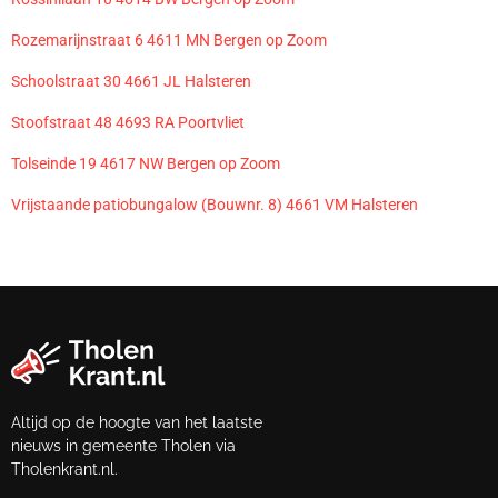
Rozemarijnstraat 6 4611 MN Bergen op Zoom
Schoolstraat 30 4661 JL Halsteren
Stoofstraat 48 4693 RA Poortvliet
Tolseinde 19 4617 NW Bergen op Zoom
Vrijstaande patiobungalow (Bouwnr. 8) 4661 VM Halsteren
Altijd op de hoogte van het laatste
nieuws in gemeente Tholen via
Tholenkrant.nl.