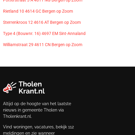
Potterstraat 3 A 4611 NG Bergen op Zoom
Rietland 10 4614 GC Bergen op Zoom
Sterrenkroos 12 4616 AT Bergen op Zoom
Type 4 (Bouwnr. 16) 4697 EM Sint-Annaland
Williamstraat 29 4611 CN Bergen op Zoom
Altijd op de hoogte van het laatste
nieuws in gemeente Tholen via
Tholenkrant.nl.
Vind woningen, vacatures, bekijk 112
meldingen en zie wanneer