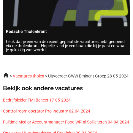
Redactie Tholenkrant
Leuk dat je een van de recent geplaatste vacatures hebt geopend
via de tholenkrant. Hopelijk vind je een baan die bij je past en waar
je gelukkig van wordt!
Vacatures tholen
Uitvoerder GWW Eminent Groep 28-05-2024
Bekijk ook andere vacatures
Bedrijfsleider FMI Beheer 17-05-2024
Control room operator Pro Industry 02-04-2024
Fulltime Medior Accountmanager Food WR.nl Solliciteren 04-04-2024
Opzichter Mutatieonderhoud ProLinker 20-04-2024