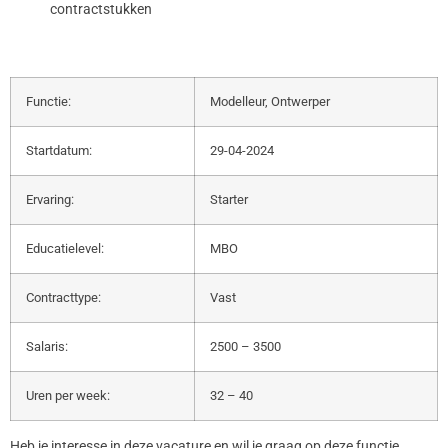
contractstukken
Functie:
Modelleur, Ontwerper
Startdatum:
29-04-2024
Ervaring:
Starter
Educatielevel:
MBO
Contracttype:
Vast
Salaris:
2500 – 3500
Uren per week:
32 – 40
Heb je interesse in deze vacature en wil je graag op deze functie