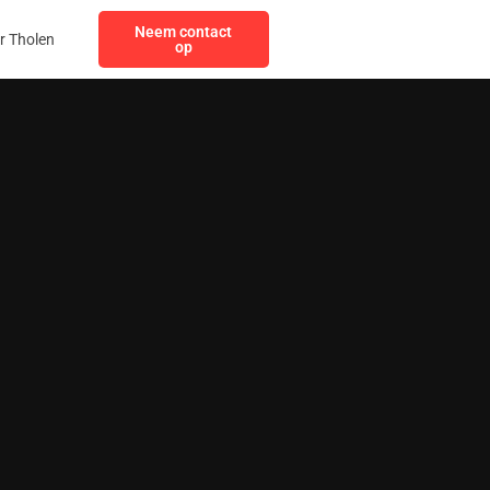
Neem contact
r Tholen
op