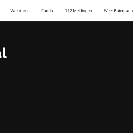
Vacatures
Funda
112 Meldingen
Weer Buienrada
l