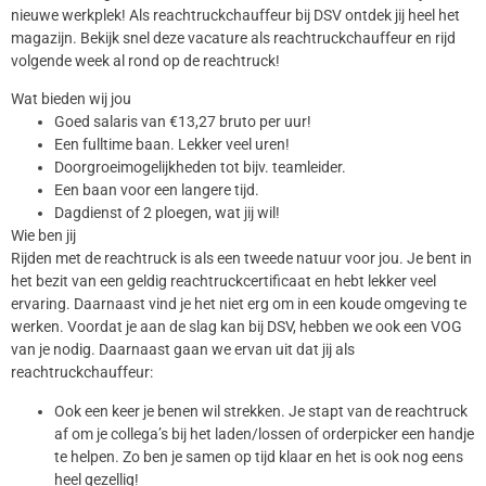
nieuwe werkplek! Als reachtruckchauffeur bij DSV ontdek jij heel het
magazijn. Bekijk snel deze vacature als reachtruckchauffeur en rijd
volgende week al rond op de reachtruck!
Wat bieden wij jou
Goed salaris van €13,27 bruto per uur!
Een fulltime baan. Lekker veel uren!
Doorgroeimogelijkheden tot bijv. teamleider.
Een baan voor een langere tijd.
Dagdienst of 2 ploegen, wat jij wil!
Wie ben jij
Rijden met de reachtruck is als een tweede natuur voor jou. Je bent in
het bezit van een geldig reachtruckcertificaat en hebt lekker veel
ervaring. Daarnaast vind je het niet erg om in een koude omgeving te
werken. Voordat je aan de slag kan bij DSV, hebben we ook een VOG
van je nodig. Daarnaast gaan we ervan uit dat jij als
reachtruckchauffeur:
Ook een keer je benen wil strekken. Je stapt van de reachtruck
af om je collega’s bij het laden/lossen of orderpicker een handje
te helpen. Zo ben je samen op tijd klaar en het is ook nog eens
heel gezellig!