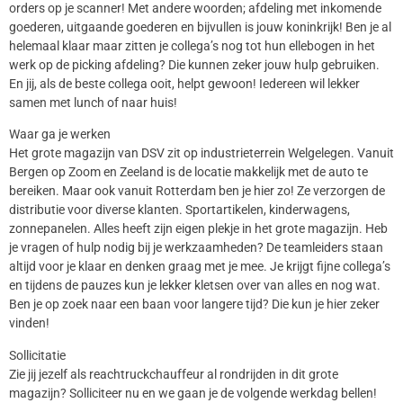
orders op je scanner! Met andere woorden; afdeling met inkomende
goederen, uitgaande goederen en bijvullen is jouw koninkrijk! Ben je al
helemaal klaar maar zitten je collega’s nog tot hun ellebogen in het
werk op de picking afdeling? Die kunnen zeker jouw hulp gebruiken.
En jij, als de beste collega ooit, helpt gewoon! Iedereen wil lekker
samen met lunch of naar huis!
Waar ga je werken
Het grote magazijn van DSV zit op industrieterrein Welgelegen. Vanuit
Bergen op Zoom en Zeeland is de locatie makkelijk met de auto te
bereiken. Maar ook vanuit Rotterdam ben je hier zo! Ze verzorgen de
distributie voor diverse klanten. Sportartikelen, kinderwagens,
zonnepanelen. Alles heeft zijn eigen plekje in het grote magazijn. Heb
je vragen of hulp nodig bij je werkzaamheden? De teamleiders staan
altijd voor je klaar en denken graag met je mee. Je krijgt fijne collega’s
en tijdens de pauzes kun je lekker kletsen over van alles en nog wat.
Ben je op zoek naar een baan voor langere tijd? Die kun je hier zeker
vinden!
Sollicitatie
Zie jij jezelf als reachtruckchauffeur al rondrijden in dit grote
magazijn? Solliciteer nu en we gaan je de volgende werkdag bellen!