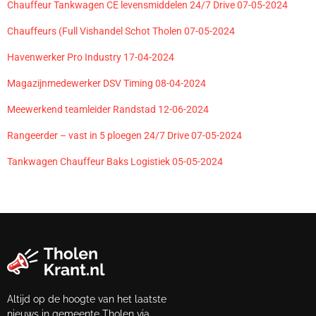
Chauffeur Tankwagen CE levensmiddelen 24/7 Drive 07-05-2024
Chauffeurs (Full Vishandel Schot Tholen 07-05-2024
Havenwerker Pro Industry 17-04-2024
Magazijnmedewerker DSV Timing 08-04-2024
Meewerkend teamleider Randstad 12-06-2024
Rangeerder – vast in 5 ploegen 24/7 Drive 07-05-2024
Tankwagen Chauffeur Baks Logistiek 05-05-2024
Altijd op de hoogte van het laatste
nieuws in gemeente Tholen via