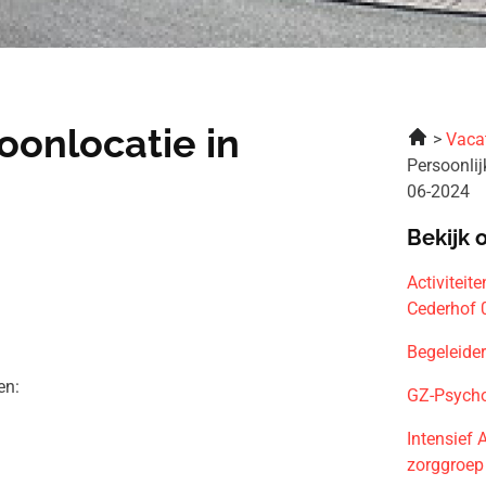
oonlocatie in
Vaca
Persoonli
06-2024
Bekijk 
Activiteit
Cederhof 
Begeleider
en:
GZ-Psycho
Intensief 
zorggroep