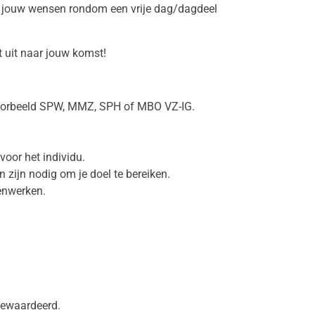
n; jouw wensen rondom een vrije dag/dagdeel
t uit naar jouw komst!
voorbeeld SPW, MMZ, SPH of MBO VZ-IG.
voor het individu.
 zijn nodig om je doel te bereiken.
enwerken.
gewaardeerd.