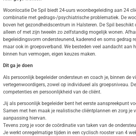
Woonlocatie De Spil biedt 24-uurs woonbegeleiding aan 24 clië
combinatie met gedrags-/psychiatrische problematiek. De wo
boven het gezondheidscentrum in Halsteren. De Spil beschikt 
alleen of met zijn tweeën zo zelfstandig mogelijk wonen. Afhank
begeleidingsvorm ondersteunend, kaderend en soms gedrag regu
maar ook in groepsverband. We besteden veel aandacht aan het
binnen hun vermogen, eigen keuzes maken.
Dit ga je doen
Als persoonlijk begeleider ondersteun en coach je, binnen de v
vertegenwoordigers, zowel op individueel als groepsniveau. De
competenties en persoonlijkheid van de cliënt.
Jij als persoonlijk begeleider bent het eerste aanspreekpunt vo
Samen met hen maak je realistische cliëntplannen en zorg je vo
aanpassing hiervan.
Tevens zorg je voor de coördinatie van taken van de onderste
Je werkt onregelmatige tijden in een cyclisch rooster van 4 w