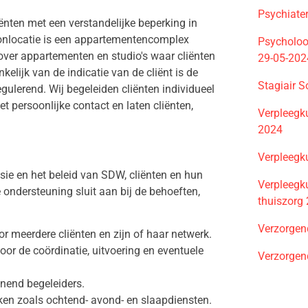
Psychiate
nten met een verstandelijke beperking in
onlocatie is een appartementencomplex
Psycholoo
over appartementen en studio's waar cliënten
29-05-202
elijk van de indicatie van de cliënt is de
Stagiair 
lerend. Wij begeleiden cliënten individueel
 persoonlijke contact en laten cliënten,
Verpleegk
2024
Verpleegk
isie en het beleid van SDW, cliënten en hun
Verpleegku
 ondersteuning sluit aan bij de behoeften,
thuiszorg
Verzorgen
or meerdere cliënten en zijn of haar netwerk.
or de coördinatie, uitvoering en eventuele
Verzorgen
unend begeleiders.
eken zoals ochtend- avond- en slaapdiensten.