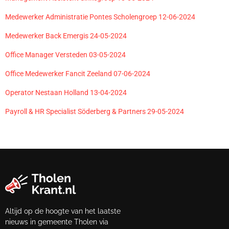
Medewerker Administratie Pontes Scholengroep 12-06-2024
Medewerker Back Emergis 24-05-2024
Office Manager Versteden 03-05-2024
Office Medewerker Fancit Zeeland 07-06-2024
Operator Nestaan Holland 13-04-2024
Payroll & HR Specialist Söderberg & Partners 29-05-2024
Altijd op de hoogte van het laatste
nieuws in gemeente Tholen via