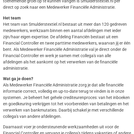
toenemende groei op te kunnen vangen is Smulderstextiel.nl per
direct op zoek naar een Medewerker Financiële Administratie.
Het team
Het team van Smulderstextiel.nl bestaat uit meer dan 120 gedreven
medewerkers, werkzaam binnen een aantal afdelingen met ieder
zijn/haar eigen expertise. De afdeling Financiën bestaat uit een
Financial Controller en twee parttime medewerkers, waarvan jij er één
bent. Als Medewerker Financiële Administratie val je direct onder de
Financial Controller en werk je samen met collega's van alle
afdelingen als het aankomt op het verwerken van de financiële
administratie.
Wat ga je doen?
Als Medewerker Financiële Administratie zorg je dat alle financiële
informatie correct, volledig en up-to-date terug te vinden is in onze
systemen. Je beheert het gehele crediteurenproces: van het inboeken
en goedkeuring verkrijgen tot het voorbereiden van betalingen en het
verwerken van bankmutaties. Daarbij schakel je met verschillende
collega's van andere afdelingen.
Daarnaast voer je ondersteunende werkzaamheden uit voor de
Financial Controller en vervang je collega's tijdens vakanties of andere