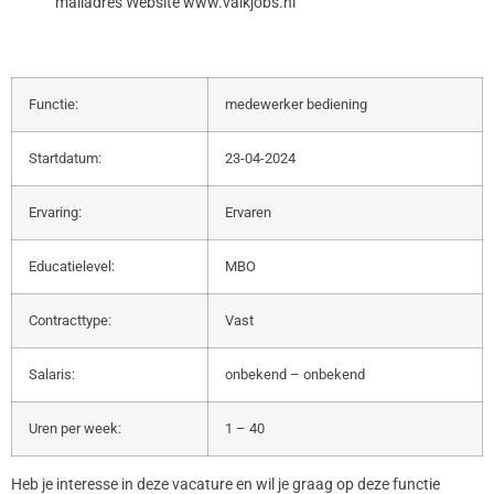
mailadres Website www.valkjobs.nl
Functie:
medewerker bediening
Startdatum:
23-04-2024
Ervaring:
Ervaren
Educatielevel:
MBO
Contracttype:
Vast
Salaris:
onbekend – onbekend
Uren per week:
1 – 40
Heb je interesse in deze vacature en wil je graag op deze functie