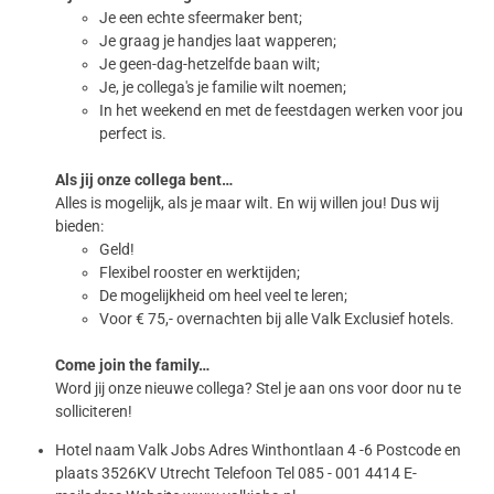
Je een echte sfeermaker bent;
Je graag je handjes laat wapperen;
Je geen-dag-hetzelfde baan wilt;
Je, je collega's je familie wilt noemen;
In het weekend en met de feestdagen werken voor jou
perfect is.
Als jij onze collega bent…
Alles is mogelijk, als je maar wilt. En wij willen jou! Dus wij
bieden:
Geld!
Flexibel rooster en werktijden;
De mogelijkheid om heel veel te leren;
Voor € 75,- overnachten bij alle Valk Exclusief hotels.
Come join the family…
Word jij onze nieuwe collega? Stel je aan ons voor door nu te
solliciteren!
Hotel naam Valk Jobs Adres Winthontlaan 4 -6 Postcode en
plaats 3526KV Utrecht Telefoon Tel 085 - 001 4414 E-