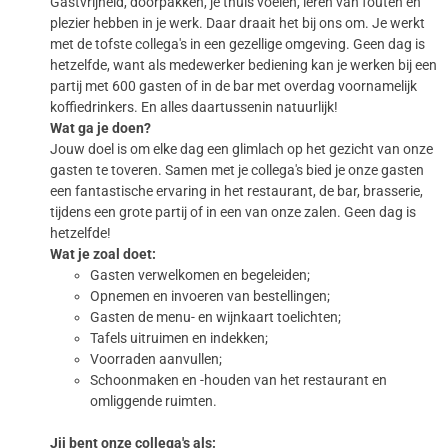
Gastvrijheid, doorpakken, je thuis voelen, leren van fouten en
plezier hebben in je werk. Daar draait het bij ons om. Je werkt
met de tofste collega's in een gezellige omgeving. Geen dag is
hetzelfde, want als medewerker bediening kan je werken bij een
partij met 600 gasten of in de bar met overdag voornamelijk
koffiedrinkers. En alles daartussenin natuurlijk!
Wat ga je doen?
Jouw doel is om elke dag een glimlach op het gezicht van onze
gasten te toveren. Samen met je collega's bied je onze gasten
een fantastische ervaring in het restaurant, de bar, brasserie,
tijdens een grote partij of in een van onze zalen. Geen dag is
hetzelfde!
Wat je zoal doet:
Gasten verwelkomen en begeleiden;
Opnemen en invoeren van bestellingen;
Gasten de menu- en wijnkaart toelichten;
Tafels uitruimen en indekken;
Voorraden aanvullen;
Schoonmaken en -houden van het restaurant en
omliggende ruimten.
Jij bent onze collega's als: