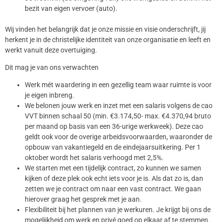
bezit van eigen vervoer (auto).
Wij vinden het belangrijk dat je onze missie en visie onderschrijft, jij
herkent je in de christelijke identiteit van onze organisatie en leeft en
werkt vanuit deze overtuiging.
Dit mag je van ons verwachten
Werk mét waardering in een gezellig team waar ruimte is voor
je eigen inbreng.
We belonen jouw werk en inzet met een salaris volgens de cao
VVT binnen schaal 50 (min. €3.174,50- max. €4.370,94 bruto
per maand op basis van een 36-urige werkweek). Deze cao
geldt ook voor de overige arbeidsvoorwaarden, waaronder de
opbouw van vakantiegeld en de eindejaarsuitkering. Per 1
oktober wordt het salaris verhoogd met 2,5%.
We starten met een tijdelijk contract, zo kunnen we samen
kijken of deze plek ook echt iets voor je is. Als dat zo is, dan
zetten we je contract om naar een vast contract. We gaan
hierover graag het gesprek met je aan.
Flexibiliteit bij het plannen van je werkuren. Je krijgt bij ons de
mogelijkheid om werk en privé goed op elkaar af te stemmen.