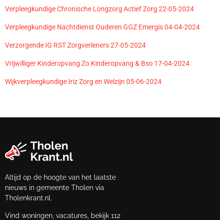
Verpleegkundige Chronische Longzorg Actief Zorg 22-05-2024
Verpleegkundige Nachtdienst Ouderen GGZ Emergis 04-04-2024
Verzorgende IG RST Zorgverleners 27-05-2024
Vrijwilliger Kinderopvang Zo Kinderopvang & Bso 17-04-2024
Wijkverpleegkundige Iriz Zorg en Welzijn 05-06-2024
Altijd op de hoogte van het laatste
nieuws in gemeente Tholen via
Tholenkrant.nl.
Vind woningen, vacatures, bekijk 112