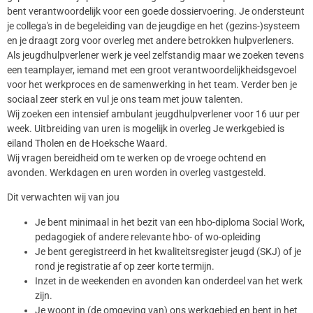
bent verantwoordelijk voor een goede dossiervoering. Je ondersteunt
je collega's in de begeleiding van de jeugdige en het (gezins-)systeem
en je draagt zorg voor overleg met andere betrokken hulpverleners.
Als jeugdhulpverlener werk je veel zelfstandig maar we zoeken tevens
een teamplayer, iemand met een groot verantwoordelijkheidsgevoel
voor het werkproces en de samenwerking in het team. Verder ben je
sociaal zeer sterk en vul je ons team met jouw talenten.
Wij zoeken een intensief ambulant jeugdhulpverlener voor 16 uur per
week. Uitbreiding van uren is mogelijk in overleg Je werkgebied is
eiland Tholen en de Hoeksche Waard.
Wij vragen bereidheid om te werken op de vroege ochtend en
avonden. Werkdagen en uren worden in overleg vastgesteld.
Dit verwachten wij van jou
Je bent minimaal in het bezit van een hbo-diploma Social Work,
pedagogiek of andere relevante hbo- of wo-opleiding
Je bent geregistreerd in het kwaliteitsregister jeugd (SKJ) of je
rond je registratie af op zeer korte termijn.
Inzet in de weekenden en avonden kan onderdeel van het werk
zijn.
Je woont in (de omgeving van) ons werkgebied en bent in het