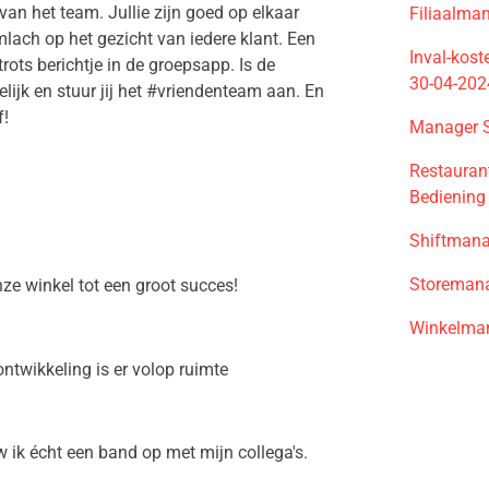
van het team. Jullie zijn goed op elkaar
Filiaalma
lach op het gezicht van iedere klant. Een
Inval-kos
rots berichtje in de groepsapp. Is de
30-04-202
elijk en stuur jij het #vriendenteam aan. En
f!
Manager S
Restauran
Bediening
Shiftmana
Storemana
e winkel tot een groot succes!
Winkelman
ontwikkeling is er volop ruimte
 ik écht een band op met mijn collega's.