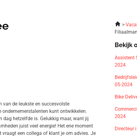
ee
Vaca
Filiaalma
Bekijk 
Assistent
2024
Bedrijfsl
05-2024
Bike Deli
een van de leukste en succesvolste
Commerci
je ondernemerstalenten kunt ontwikkelen.
2024
 dag hetzelfde is. Gelukkig maar, want jij
zaamheden juist veel energie! Het ene moment
Directeur 
 vraagt een collega of klant je om advies. Je