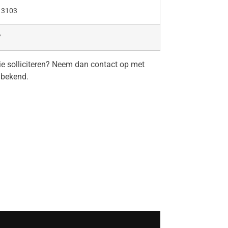
 3103
7
tie solliciteren? Neem dan contact op met
nbekend.