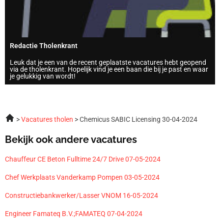
Redactie Tholenkrant
Leuk dat je een van de recent geplaatste vacatures hebt geopend
via de tholenkrant. Hopelijk vind je een baan die bij je past en waar
je gelukkig van wordt!
Vacatures tholen
Chemicus SABIC Licensing 30-04-2024
Bekijk ook andere vacatures
Chauffeur CE Beton Fulltime 24/7 Drive 07-05-2024
Chef Werkplaats Vanderkamp Pompen 03-05-2024
Constructiebankwerker/Lasser VNOM 16-05-2024
Engineer Famateq B.V.;FAMATEQ 07-04-2024