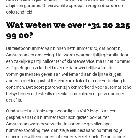
altijd een garantie. Onverwachte oproepen vragen daarom om
oplettendheid.
Wat weten we over +31 20 225
99 00?
Dit telefoonnummer valt binnen netnummer 020, dat hoort bij
Amsterdam en omgeving. Het wordt waarschijnlijk gebruikt door
een zakelijke partij, callcenter of klantenservice, maar het nummer
zelf geeft geen zekerheid over de daadwerkelijke afzender.
Sommige mensen geven aan wel iemand aan de lijn te krijgen,
anderen melden juist stilte, een korte klik of directe verbreking bij
opnemen. Dat soort patronen zijn kenmerkend voor automatische
belsystemen of testcalls die enkel controleren of jouw nummer
actief is.
Omdat veel telefonie tegenwoordig via VoIP loopt, kan een
gesprek vanaf dit nummer technisch gezien ook buiten
Amsterdam worden verwerkt. In sommige gevallen speelt
nummer-spoofing mee: dan zie je een bestaand nummer op je
scherm, terwijl een andere afzender werkelijk belt. De getoonde