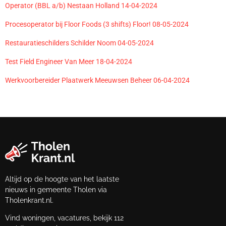
Operator (BBL a/b) Nestaan Holland 14-04-2024
Procesoperator bij Floor Foods (3 shifts) Floor! 08-05-2024
Restauratieschilders Schilder Noom 04-05-2024
Test Field Engineer Van Meer 18-04-2024
Werkvoorbereider Plaatwerk Meeuwsen Beheer 06-04-2024
Altijd op de hoogte van het laatste
nieuws in gemeente Tholen via
Tholenkrant.nl.
Vind woningen, vacatures, bekijk 112