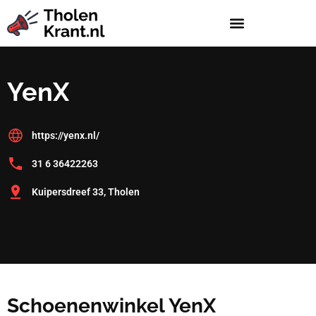
YenX
https://yenx.nl/
31 6 36422263
Kuipersdreef 33, Tholen
Schoenenwinkel YenX