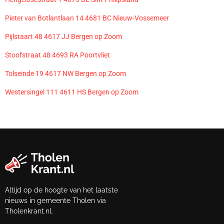
Pieter van Botlantlaan 14 4681 BC Nieuw-Vossemeer
Pijlstaart 48 4617 JJ Bergen op Zoom
Stoofstraat 48 4693 RA Poortvliet
Tolseinde 19 4617 NW Bergen op Zoom
Westersingel 111 4611 HS Bergen op Zoom
Altijd op de hoogte van het laatste
nieuws in gemeente Tholen via
Tholenkrant.nl.