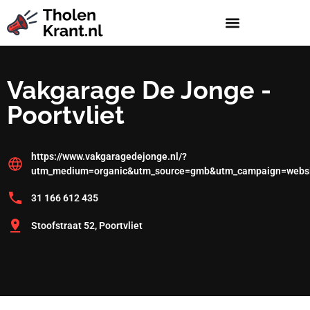
Vakgarage De Jonge -
Poortvliet
https://www.vakgaragedejonge.nl/?
utm_medium=organic&utm_source=gmb&utm_campaign=webs
31 166 612 435
Stoofstraat 52, Poortvliet