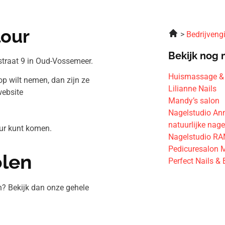
lour
Bedrijveng
Bekijk nog 
straat 9 in Oud-Vossemeer.
Huismassage &
op wilt nemen, dan zijn ze
Lilianne Nails
website
Mandy’s salon
Nagelstudio Ann
natuurlijke nage
our kunt komen.
Nagelstudio R
Pedicuresalon M
olen
Perfect Nails &
n? Bekijk dan onze gehele