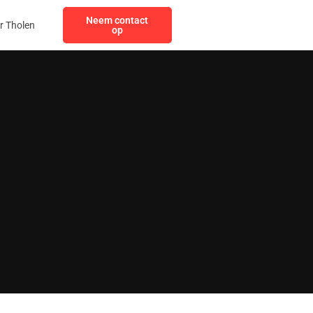
Neem contact
r Tholen
op