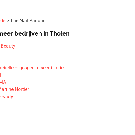
ids
The Nail Parlour
meer bedrijven in Tholen
 Beauty
ebelle – gespecialiseerd in de
l
AMA
artine Nortier
 Beauty