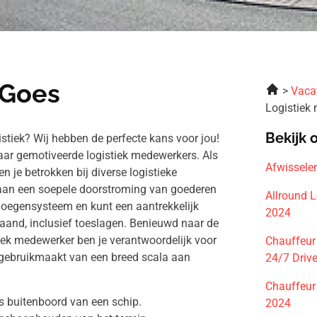
 Goes
Vaca
Logistiek
Bekijk 
stiek? Wij hebben de perfecte kans voor jou!
naar gemotiveerde logistiek medewerkers. Als
Afwissele
 je betrokken bij diverse logistieke
 aan een soepele doorstroming van goederen
Allround 
ploegensysteem en kunt een aantrekkelijk
2024
maand, inclusief toeslagen. Benieuwd naar de
ek medewerker ben je verantwoordelijk voor
Chauffeur
e gebruikmaakt van een breed scala aan
24/7 Driv
Chauffeur 
s buitenboord van een schip.
2024