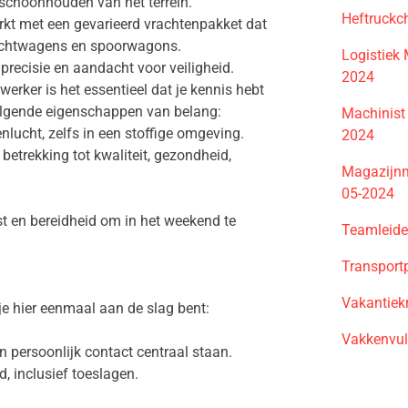
schoonhouden van het terrein.
Heftruckc
rkt met een gevarieerd vrachtenpakket dat
rachtwagens en spoorwagons.
Logistiek
precisie en aandacht voor veiligheid.
2024
erker is het essentieel dat je kennis hebt
volgende eigenschappen van belang:
Machinist
enlucht, zelfs in een stoffige omgeving.
2024
etrekking tot kwaliteit, gezondheid,
Magazijnm
05-2024
t en bereidheid om in het weekend te
Teamleide
Transport
Vakantiek
e hier eenmaal aan de slag bent:
Vakkenvul
 persoonlijk contact centraal staan.
d, inclusief toeslagen.