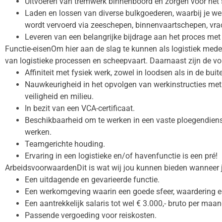
Uitvoeren van tremwerk binnenboord en zorgen voor het 
Laden en lossen van diverse bulkgoederen, waarbij je we
wordt vervoerd via zeeschepen, binnenvaartschepen, v
Leveren van een belangrijke bijdrage aan het proces met 
Functie-eisenOm hier aan de slag te kunnen als logistiek medew
van logistieke processen en scheepvaart. Daarnaast zijn de 
Affiniteit met fysiek werk, zowel in loodsen als in de buit
Nauwkeurigheid in het opvolgen van werkinstructies met b
veiligheid en milieu.
In bezit van een VCA-certificaat.
Beschikbaarheid om te werken in een vaste ploegendiens
werken.
Teamgerichte houding.
Ervaring in een logistieke en/of havenfunctie is een pré!
ArbeidsvoorwaardenDit is wat wij jou kunnen bieden wanneer j
Een uitdagende en gevarieerde functie.
Een werkomgeving waarin een goede sfeer, waardering en
Een aantrekkelijk salaris tot wel € 3.000,- bruto per maan
Passende vergoeding voor reiskosten.