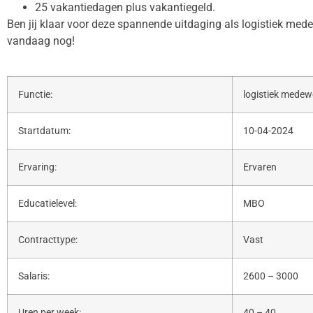
25 vakantiedagen plus vakantiegeld.
Ben jij klaar voor deze spannende uitdaging als logistiek medew
vandaag nog!
Functie:
logistiek medew
Startdatum:
10-04-2024
Ervaring:
Ervaren
Educatielevel:
MBO
Contracttype:
Vast
Salaris:
2600 – 3000
Uren per week:
40 – 40