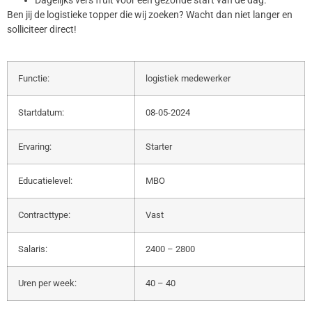
Dagelijks vers fruit voor een gezonde start van de dag.
Ben jij de logistieke topper die wij zoeken? Wacht dan niet langer en
solliciteer direct!
Functie:
logistiek medewerker
Startdatum:
08-05-2024
Ervaring:
Starter
Educatielevel:
MBO
Contracttype:
Vast
Salaris:
2400 – 2800
Uren per week:
40 – 40