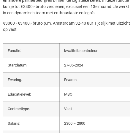
en andere partnerbedrijven binnen de logistieke keten. In deze functie
kun je tot €3400,- bruto verdienen, exclusief een 13e maand. Je werkt
in een dynamisch team met enthousiaste collega's!
€3000 - €3400,- bruto p.m. Amsterdam 32-40 uur Tijdelijk met uitzicht
op vast
Functie:
kwaliteitscontroleur
Startdatum:
27-05-2024
Ervaring:
Ervaren
Educatielevel:
MBO
Contracttype:
Vast
Salaris:
2300 – 2800