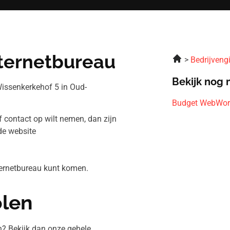
ternetbureau
Bedrijveng
Bekijk nog 
issenkerkehof 5 in Oud-
Budget WebWor
f contact op wilt nemen, dan zijn
de website
ternetbureau kunt komen.
olen
n? Bekijk dan onze gehele