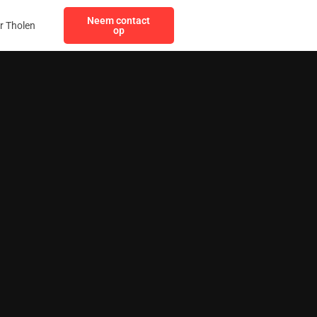
Neem contact
r Tholen
op