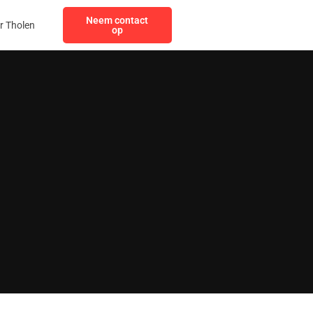
Neem contact
r Tholen
op