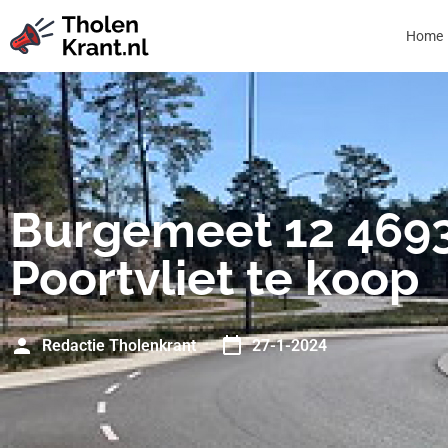
Home
Burgemeet 12 469
Poortvliet te koop
Redactie Tholenkrant
27-1-2024