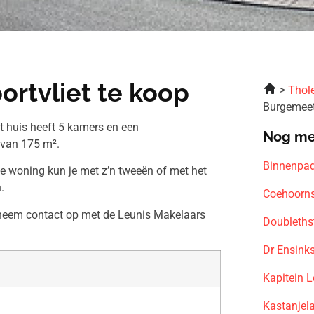
rtvliet te koop
Thol
Burgemeet
t huis heeft 5 kamers en een
Nog me
 van 175 m².
Binnenpad
ze woning kun je met z’n tweeën of met het
.
Coehoorns
n neem contact op met de Leunis Makelaars
Doubleths
Dr Ensink
Kapitein 
Kastanjel