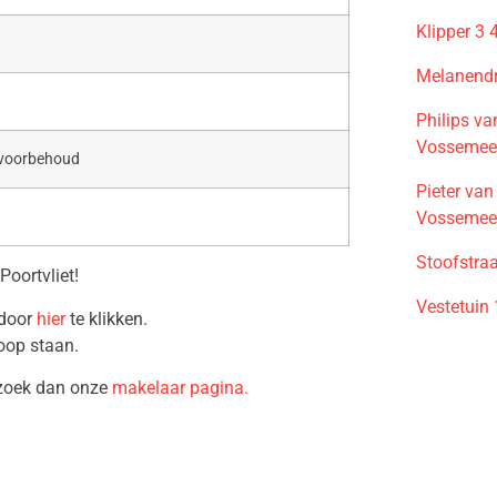
Klipper 3
Melanendr
Philips v
Vossemee
 voorbehoud
Pieter va
Vossemee
Stoofstraa
oortvliet!
Vestetuin
 door
hier
te klikken.
oop staan.
ezoek dan onze
makelaar pagina.