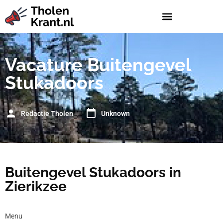
Vacature Buitengevel
Stukadoors
Redactie Tholen
Unknown
Buitengevel Stukadoors in
Zierikzee
Menu