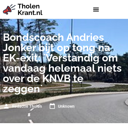
Bondscoach Andries
Jonker bijt op tong na
EK-exit: `Verstandig om
vandaag helemaal niets
over de KNVB te
zeggen`
Redactie Tholen
Unknown