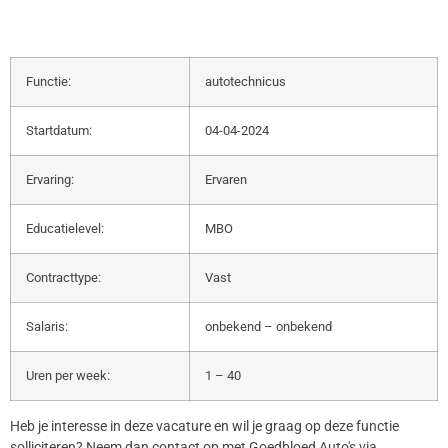
Functie:
autotechnicus
Startdatum:
04-04-2024
Ervaring:
Ervaren
Educatielevel:
MBO
Contracttype:
Vast
Salaris:
onbekend – onbekend
Uren per week:
1 – 40
Heb je interesse in deze vacature en wil je graag op deze functie
solliciteren? Neem dan contact op met Goedbloed Auto's via