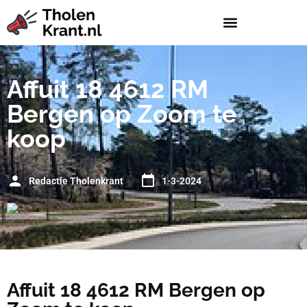
Affuit 18 4612 RM
Bergen op Zoom te
koop
Redactie Tholenkrant
1-3-2024
Affuit 18 4612 RM Bergen op