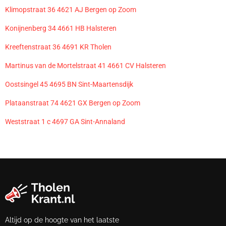
Klimopstraat 36 4621 AJ Bergen op Zoom
Konijnenberg 34 4661 HB Halsteren
Kreeftenstraat 36 4691 KR Tholen
Martinus van de Mortelstraat 41 4661 CV Halsteren
Oostsingel 45 4695 BN Sint-Maartensdijk
Plataanstraat 74 4621 GX Bergen op Zoom
Weststraat 1 c 4697 GA Sint-Annaland
Altijd op de hoogte van het laatste